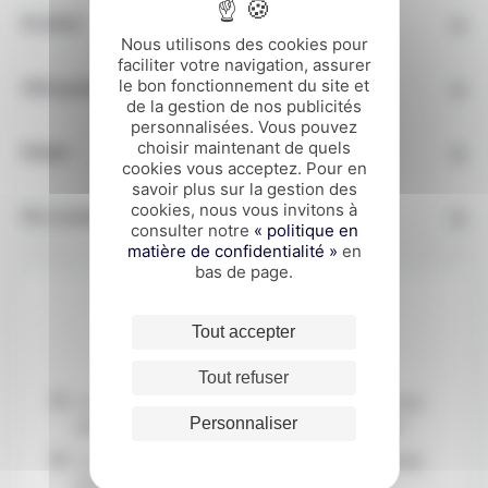
En détail
Nous utilisons des cookies pour
faciliter votre navigation, assurer
le bon fonctionnement du site et
Hébergement
de la gestion de nos publicités
personnalisées. Vous pouvez
choisir maintenant de quels
Budget
cookies vous acceptez. Pour en
savoir plus sur la gestion des
cookies, nous vous invitons à
Nos conseils
consulter notre
« politique en
matière de confidentialité »
en
bas de page.
Les points forts
Tout accepter
Tout refuser
La visite de Sadan Cave à Hpa An : une des plus
Personnaliser
grandes et impressionnantes grottes du pays !
La découverte de Mawlamyine qui fut la capitale
du Myanmar de 1827 à 1852 et longtemps